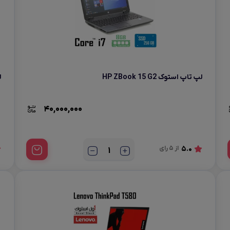
لپ تاپ استوک HP ZBook 15 G2
ل
40,000,000
5.0
از 5 رای