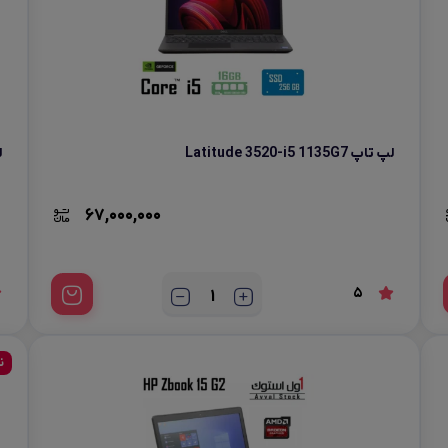
لپ تاپ Latitude 3520-i5 1135G7
لپ
67,000,000
5
ن