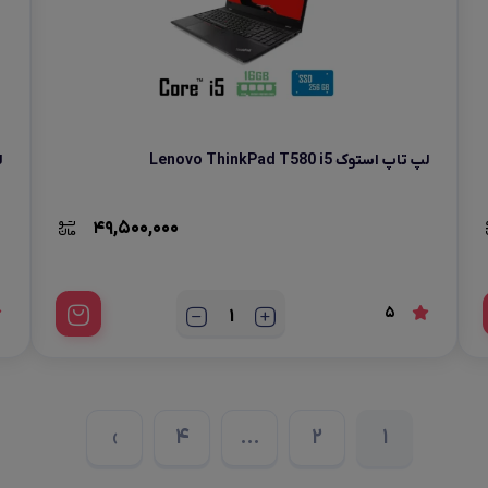
لپ تاپ استوک Lenovo ThinkPad T580 i5
ل
49,500,000
5
›
4
…
2
1