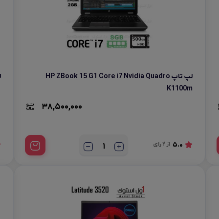
لوازم جانبی موبایل
لپ تاپ HP ZBook 15 G1 Core i7 Nvidia Quadro
لپ
K1100m
38,500,000
5.0
از 2 رای