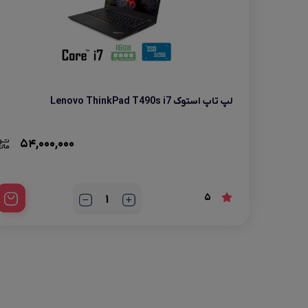
لپ تاپ استوک Lenovo ThinkPad T490s i7
54,000,000
5