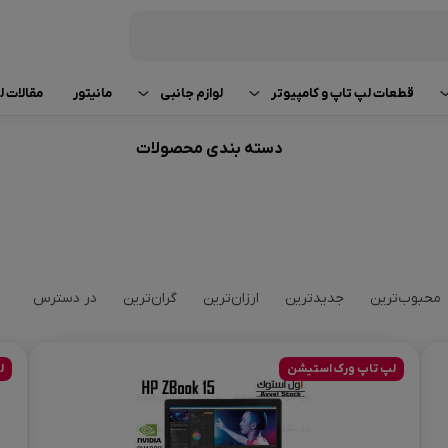
قطعات لپ تاپ و کامپیوتر
لوازم جانبی
مانیتور
مقالات 
رم لپ تاپ و کامپیوتر
کیبورد (صفحه کلید)
راهنما
دسته بندی محصولات
لپ تاپ استوک tsu
کارت گرافیک
ماوس (موشواره)
مقایسه 
لپ تاپ استوک 
پردازنده (CPU)
اسپیکر (بلندگو)
تعمیر و
لپ تاپ Razer استوک
باتری لپ‌ تاپ
هدفون، هدست، میکروفون
اخبار و
محبوب‌ترین
جدیدترین
ارزان‌ترین
گران‌ترین
در دسترس
لپ تاپ استوک ung
شارژر لپ‌ تاپ
کابل های رابط
قطعات و
لپ تاپ استوک iba
لپ تاپ ورک استیشن
ل
تجهیزات ذخیره سازی اطلاعات
لوازم جانبی لپ‌تاپ
لوازم جانبی کامپیوتر