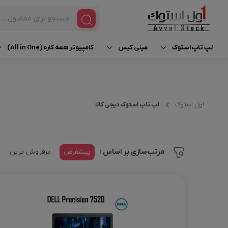
لپ تاپ استوک
مینی کیس
کامپیوتر همه کاره (All in One)
مینی کیس HP
آی مک استوک | iMac
لپ تاپ براساس برند
لپ تاپ استوک Dell
مینی کیس Dell
لپ تاپ ورک استیشن استوک | Workstation
لپ تاپ استوک HP
اول استوک
لپ تاپ استوک دیجی کالا
مینی کیس Lenovo
لپ تاپ براساس پردازنده
لپ تاپ استوک Lenovo
لپ تاپ براساس کاربری
پیشفرض
پرفروش ترین
مرتب‌سازی بر اساس :
لپ تاپ استوک Asus
لپ تاپ استوک لمسی
لپ تاپ استوک Surface
مک بوک استوک | MacBook