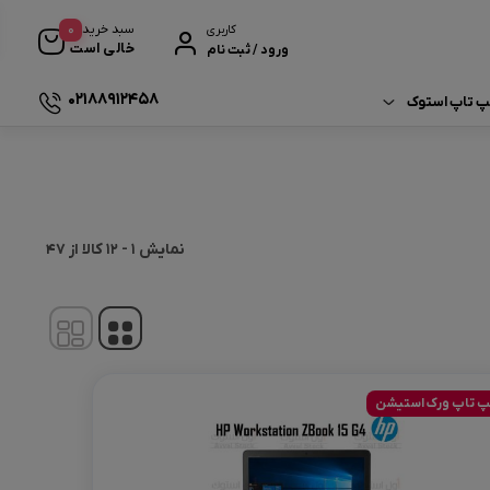
0
سبد خرید
کاربری
خالی است
ورود / ثبت نام
02188912458
لپ تاپ استوک
ی خرید لپ‌ تاپ استوک
Fuji
لپ‌ تاپ‌ ها و برند ها
MSI
نمایش
1
-
12
کالا از
47
 نگهداری لپ‌ تاپ
 ترند های فناوری
Sams
 ارتقا لپ‌ تاپ
Tosh
پ تاپ ورک استیشن