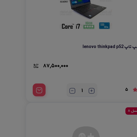
 تاپ lenovo thinkpad p52
87,500,000
5
سل 8