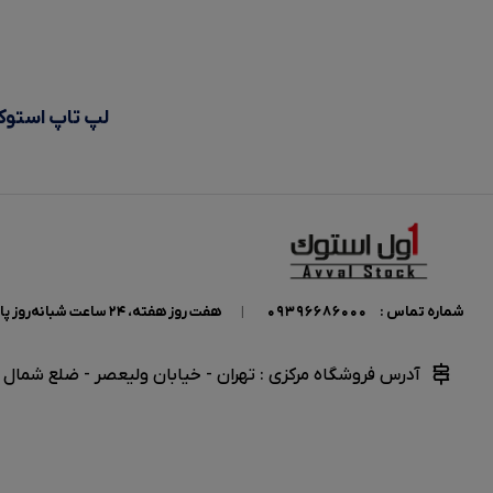
لپ تاپ استوک 
شماره تماس :
09396686000
|
هفت روز هفته، ۲۴ ساعت شبانه‌روز پاسخگوی شما هستیم.
آدرس فروشگاه مرکزی : تهران - خیابان ولیعصر - ضلع شمال غر