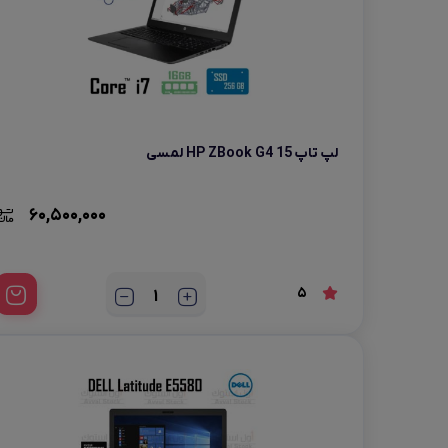
لپ تاپ HP ZBook G4 15 لمسی
60,500,000
5