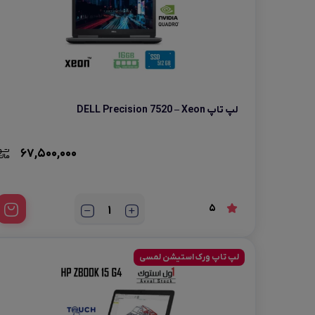
لپ تاپ استوک Acer
لپ تاپ DELL Precision 7520 – Xeon
67,500,000
5
لپ تاپ ورک استیشن لمسی