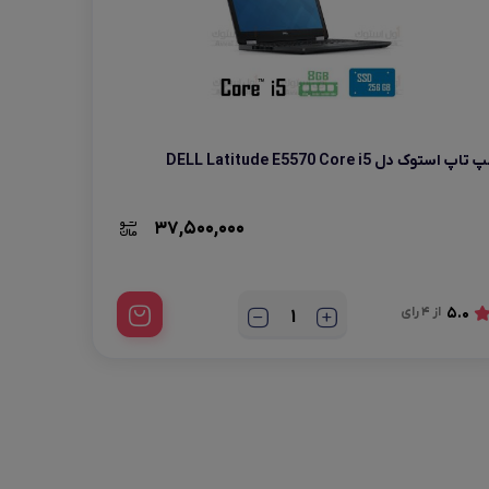
پ تاپ استوک دل DELL Latitude E5570 Core i5
37,500,000
5.0
از 4 رای