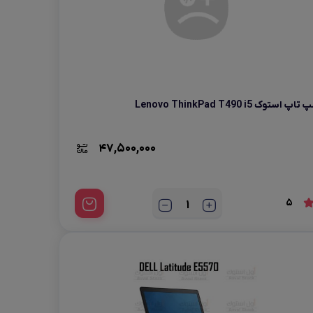
پ تاپ استوک Lenovo ThinkPad T490 i5
47,500,000
5