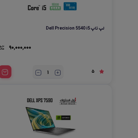
لپ تاپ استوک Acer
لپ تاپ Dell Precision 5540 i5
90,000,000
5