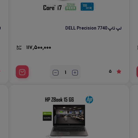
لوازم جانبی موبایل
لپ تاپ DELL Precision 7740
لپ
117,500,000
5