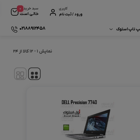
0
سبد خرید
کاربری
خالی است
ورود / ثبت نام
02188912458
لپ تاپ استوک
ی خرید لپ‌ تاپ استوک
Fuji
نمایش
1
-
12
کالا از
24
لپ‌ تاپ‌ ها و برند ها
MSI
 نگهداری لپ‌ تاپ
 ترند های فناوری
Sams
 ارتقا لپ‌ تاپ
Tosh