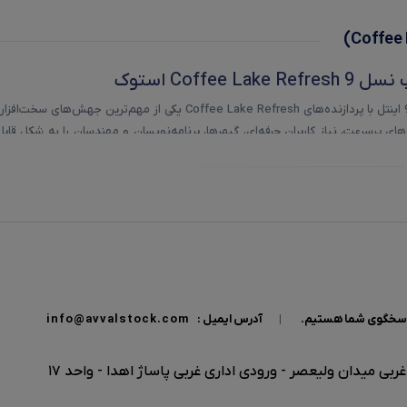
Coffee La استوک
لپ تاپ‌های نسل 9 اینتل با پردازنده‌های fee Lake Refresh
وند.
وظیفه‌ای، حرارت، کش پردازنده و فرکانس توربو دارد.
بالاتری ارائه می‌دهند
Multi-core) تا 30٪ سریع‌تر عمل می‌کنند
|
آدرس ایمیل :
info@avvalstock.com
تری در بارهای سنگین مثل رندرینگ و تدوین دارند
ده‌های نسل 9 Coffee Lake Refresh
بی میدان ولیعصر - ورودی اداری غربی پاساژ اهدا - واحد 17