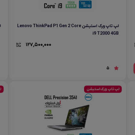
لپ تاپ ورک استیشن Lenovo ThinkPad P1 Gen 2 Core
لپ
i9 T2000 4GB
127,500,000
5
لپ تاپ ورک استیشن
ل