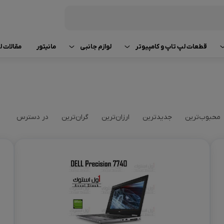
قطعات لپ تاپ و کامپیوتر
لوازم جانبی
مانیتور
مقالات 
رم لپ تاپ و کامپیوتر
کیبورد (صفحه کلید)
راهنما
لپ تاپ استوک tsu
کارت گرافیک
ماوس (موشواره)
مقایسه 
لپ تاپ استوک 
محبوب‌ترین
جدیدترین
ارزان‌ترین
گران‌ترین
در دسترس
پردازنده (CPU)
اسپیکر (بلندگو)
تعمیر و
لپ تاپ Razer استوک
باتری لپ‌ تاپ
هدفون، هدست، میکروفون
اخبار و
لپ تاپ استوک ung
شارژر لپ‌ تاپ
کابل های رابط
قطعات و
لپ تاپ استوک iba
تجهیزات ذخیره سازی اطلاعات
لوازم جانبی لپ‌تاپ
لوازم جانبی کامپیوتر