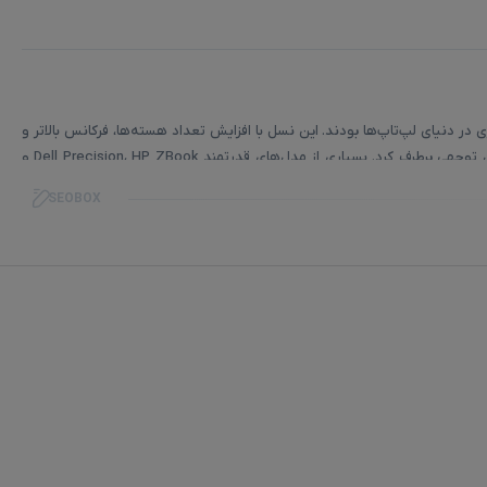
Cof یکی از مهم‌ترین جهش‌های سخت‌افزاری در دنیای لپ‌تاپ‌ها بودند. این نسل با افزایش تعداد هسته‌ها، فرکانس بالاتر و
پشتیبانی از فناوری‌های پرسرعت، نیاز کاربران حرفه‌ای، گیمرها، برنامه‌نویسان و مهندسان را به شکل قابل توجهی برطرف کرد. بسیاری از مدل‌های قدرتمند Dell Precision، HP ZBook و
SEOBOX
پردازنده‌های نسل 9 اینتل مانند Core i5-9300H، Core i7-9750H و Core i9-9980HK بر پایه معماری Coffee Lake Refresh طراحی شده‌اند. این معماری نسبت به نسل 8 بهبودهای بسیار