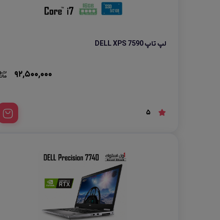
لپ تاپ DELL XPS 7590
92,500,000
5