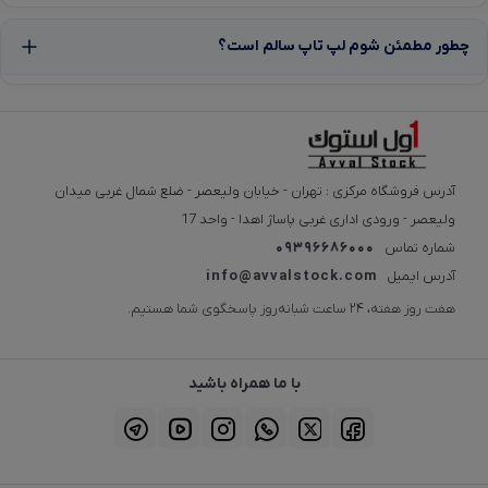
در اول استوک میتوانید لپ تاپ های استوک از معتبرترین برندهای جهان را
مشاهده کنید. برای هر برند میتوانید از لینک های زیر وارد دسته بندی مربوط
چطور مطمئن شوم لپ تاپ سالم است؟
شوید:
لپ تاپ استوک HP
لپ تاپ استوک Dell
لپ تاپ استوک Lenovo
مزایای خرید لپ تاپ استوک از اول
آدرس فروشگاه مرکزی : تهران - خیابان ولیعصر - ضلع شمال غربی میدان
استوک
ولیعصر - ورودی اداری غربی پاساژ اهدا - واحد 17
شماره تماس
09396686000
تست کامل سخت افزاری قبل از فروش
مهلت تست 7 روزه + گارانتی واقعی
آدرس ایمیل
info@avvalstock.com
امکان ارتقای رم و SSD با قطعات اورجینال
هفت روز هفته، ۲۴ ساعت شبانه‌روز پاسخگوی شما هستیم.
قیمت بسیار کمتر از مدل های آکبند
سری های حرفه ای و بیزینسی با کیفیت ساخت عالی
ارسال سریع به سراسر ایران
با ما همراه باشید
چرا لپ تاپ استوک انتخاب اقتصادی سال
2025 است؟
افزایش قیمت لپ تاپ های آکبند باعث شده خرید لپ تاپ استوک از نظر