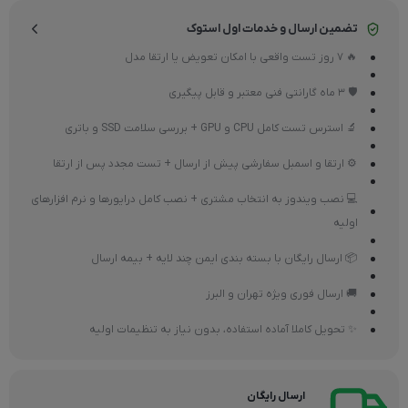
تضمین ارسال و خدمات اول استوک
🔥 7 روز تست واقعی با امکان تعویض یا ارتقا مدل
🛡 3 ماه گارانتی فنی معتبر و قابل پیگیری
🔬 استرس تست کامل CPU و GPU + بررسی سلامت SSD و باتری
⚙ ارتقا و اسمبل سفارشی پیش از ارسال + تست مجدد پس از ارتقا
💻 نصب ویندوز به انتخاب مشتری + نصب کامل درایورها و نرم افزارهای
اولیه
📦 ارسال رایگان با بسته بندی ایمن چند لایه + بیمه ارسال
🚚 ارسال فوری ویژه تهران و البرز
✨ تحویل کاملا آماده استفاده، بدون نیاز به تنظیمات اولیه
ارسال رایگان