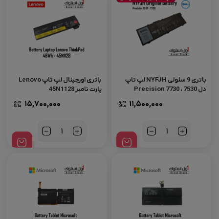
باتری 9 سلولی NYFJH لپ تاپ
باتری اورجینال لپ‌ تاپ Lenovo
دل Precision 7730 ، 7530
پارت نامبر 45N1128
15,700,000
11,500,000
تعداد
تعداد