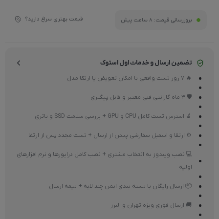
قیمت بهتری سراغ دارید؟
بروزرسانی قیمت:
8 ساعت پیش
تضمین ارسال و خدمات اول استوک
🔥 7 روز تست واقعی با امکان تعویض یا ارتقا مدل
🛡 3 ماه گارانتی فنی معتبر و قابل پیگیری
🔬 استرس تست کامل CPU و GPU + بررسی سلامت SSD و باتری
⚙ ارتقا و اسمبل سفارشی پیش از ارسال + تست مجدد پس از ارتقا
💻 نصب ویندوز به انتخاب مشتری + نصب کامل درایورها و نرم افزارهای
اولیه
📦 ارسال رایگان با بسته بندی ایمن چند لایه + بیمه ارسال
🚚 ارسال فوری ویژه تهران و البرز