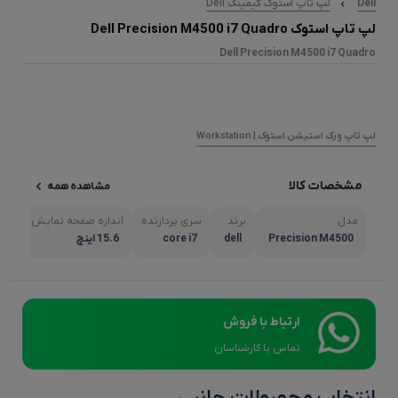
Dell
لپ تاپ استوک گیمینگ Dell
لپ تاپ استوک Dell Precision M4500 i7 Quadro
Dell Precision M4500 i7 Quadro
لپ تاپ ورک استیشن استوک | Workstation
مشخصات کالا
مشاهده همه
مدل
برند
سری پردازنده
اندازه صفحه نمایش
مشا
Precision M4500
dell
core i7
15.6 اينچ
ارتباط با فروش
تماس با کارشناسان