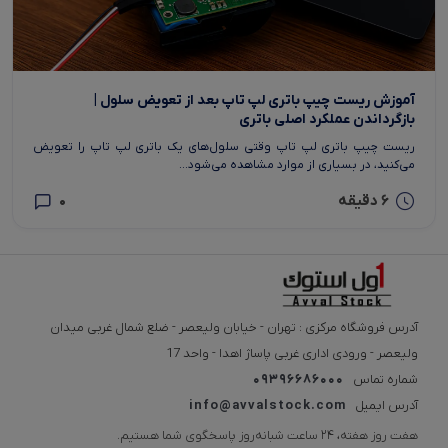
آموزش ریست چیپ باتری لپ‌ تاپ بعد از تعویض سلول |
بازگرداندن عملکرد اصلی باتری
ریست چیپ باتری لپ‌ تاپ وقتی سلول‌های یک باتری لپ‌ تاپ را تعویض
می‌کنید، در بسیاری از موارد مشاهده می‌شود...
6 دقیقه
0
آدرس فروشگاه مرکزی : تهران - خیابان ولیعصر - ضلع شمال غربی میدان
ولیعصر - ورودی اداری غربی پاساژ اهدا - واحد 17
شماره تماس
09396686000
آدرس ایمیل
info@avvalstock.com
هفت روز هفته، ۲۴ ساعت شبانه‌روز پاسخگوی شما هستیم.