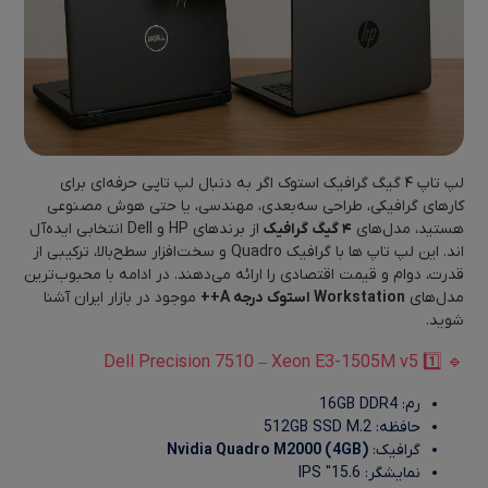
لپ تاپ ۴ گیگ گرافیک استوک اگر به دنبال لپ تاپی حرفه‌ای برای
کارهای گرافیکی، طراحی سه‌بعدی، مهندسی، یا حتی هوش مصنوعی
هستید، مدل‌های
۴ گیگ گرافیک
از برندهای HP و Dell انتخابی ایده‌آل‌
اند. این لپ تاپ‌ ها با گرافیک Quadro و سخت‌افزار سطح‌بالا، ترکیبی از
قدرت، دوام و قیمت اقتصادی را ارائه می‌دهند. در ادامه با محبوب‌ترین
مدل‌های
Workstation استوک درجه A++
موجود در بازار ایران آشنا
شوید.
🔹 1️⃣ Dell Precision 7510 – Xeon E3-1505M v5
رم: 16GB DDR4
حافظه: 512GB SSD M.2
گرافیک:
Nvidia Quadro M2000 (4GB)
نمایشگر: 15.6″ IPS