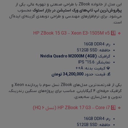
این مدل از خانواده ZBook با طراحی صنعتی و تهویه عالی، یکی از
پرفروش‌ترین لپ تاپ‌های ورک‌ استیشن در بازار استوک
محسوب
می‌شود. برای نرم‌افزارهای مهندسی و طراحی دو‌بعدی گزینه‌ای ایده‌آل
است.
🔹 5️⃣ HP ZBook 15 G3 – Xeon E3-1505M v5
رم: 16GB DDR4
حافظه: 512GB SSD
گرافیک:
Nvidia Quadro M2000M (4GB)
نمایشگر: 15.6″ IPS
💎 کیفیت بدنه: A++
💰 قیمت: حدود
34,200,000 تومان
یکی از قدرتمندترین مدل‌های ZBook نسل سوم با پردازنده Xeon و
گرافیک حرفه‌ای ۴ گیگابایتی. مناسب برای پروژه‌های سنگین رندرینگ،
تدوین و مدل‌سازی سه‌بعدی.
🔹 6️⃣ HP ZBook 17 G3 – Core i7 (نسل ۶ HQ)
رم: 16GB DDR4
حافظه: 512GB SSD