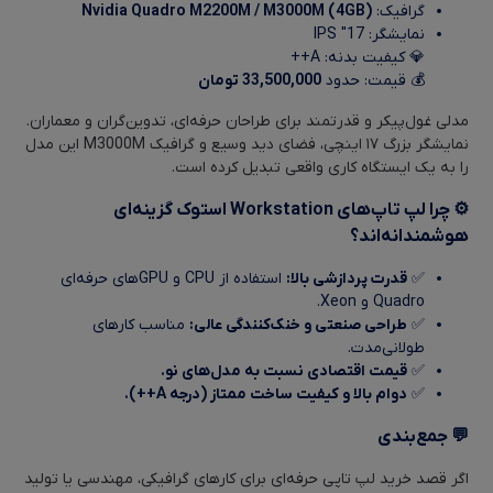
گرافیک:
Nvidia Quadro M2200M / M3000M (4GB)
نمایشگر: 17″ IPS
💎 کیفیت بدنه: A++
💰 قیمت: حدود
33,500,000 تومان
مدلی غول‌پیکر و قدرتمند برای طراحان حرفه‌ای، تدوین‌گران و معماران.
نمایشگر بزرگ ۱۷ اینچی، فضای دید وسیع و گرافیک M3000M این مدل
را به یک ایستگاه کاری واقعی تبدیل کرده است.
⚙️ چرا لپ تاپ‌های Workstation استوک گزینه‌ای
هوشمندانه‌اند؟
✅
قدرت پردازشی بالا:
استفاده از CPU و GPUهای حرفه‌ای
Quadro و Xeon.
✅
طراحی صنعتی و خنک‌کنندگی عالی:
مناسب کارهای
طولانی‌مدت.
✅
قیمت اقتصادی نسبت به مدل‌های نو.
✅
دوام بالا و کیفیت ساخت ممتاز (درجه A++).
💬 جمع‌بندی
اگر قصد خرید لپ تاپی حرفه‌ای برای کارهای گرافیکی، مهندسی یا تولید