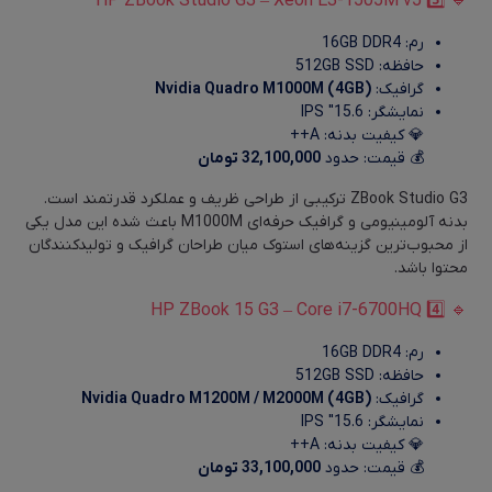
🔹 3️⃣ HP ZBook Studio G3 – Xeon E3-1505M v5
رم: 16GB DDR4
حافظه: 512GB SSD
گرافیک:
Nvidia Quadro M1000M (4GB)
نمایشگر: 15.6″ IPS
💎 کیفیت بدنه: A++
💰 قیمت: حدود
32,100,000 تومان
ZBook Studio G3 ترکیبی از طراحی ظریف و عملکرد قدرتمند است.
بدنه آلومینیومی و گرافیک حرفه‌ای M1000M باعث شده این مدل یکی
از محبوب‌ترین گزینه‌های استوک میان طراحان گرافیک و تولیدکنندگان
محتوا باشد.
🔹 4️⃣ HP ZBook 15 G3 – Core i7-6700HQ
رم: 16GB DDR4
حافظه: 512GB SSD
گرافیک:
Nvidia Quadro M1200M / M2000M (4GB)
نمایشگر: 15.6″ IPS
💎 کیفیت بدنه: A++
💰 قیمت: حدود
33,100,000 تومان