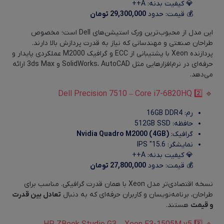
💎 کیفیت بدنه: A++
💰 قیمت: حدود
29,300,000 تومان
این مدل از محبوب‌ترین ورک‌ استیشن‌های Dell است؛ مخصوص
طراحان صنعتی و مهندسانی که نیاز به قدرت پردازش بالا دارند.
پردازنده Xeon با پشتیبانی از ECC و گرافیک M2000 عملکردی پایدار و
حرفه‌ای در نرم‌افزارهایی مثل SolidWorks، AutoCAD و 3ds Max ارائه
می‌دهد.
🔹 2️⃣ Dell Precision 7510 – Core i7-6820HQ
رم: 16GB DDR4
حافظه: 512GB SSD
گرافیک:
Nvidia Quadro M2000 (4GB)
نمایشگر: 15.6″ IPS
💎 کیفیت بدنه: A++
💰 قیمت: حدود
27,800,000 تومان
نسخه اقتصادی‌تر مدل Xeon با همان قدرت گرافیکی. مناسب برای
طراحان، برنامه‌نویسان و کاربران حرفه‌ای که به دنبال
تعادل بین قدرت
و قیمت
هستند.