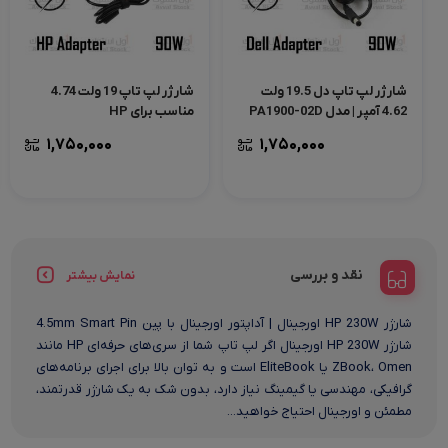
شارژر لپ تاپ دل 19.5 ولت
شارژر لپ تاپ 19 ولت 4.74
4.62 آمپر | مدل PA1900-02D
مناسب برای HP
1,750,000
1,750,000
نقد و بررسی
نمایش بیشتر
شارژر HP 230W اورجینال | آداپتور اورجینال با پین 4.5mm Smart Pin
شارژر HP 230W اورجینال اگر لپ‌ تاپ شما از سری‌های حرفه‌ای HP مانند
ZBook، Omen یا EliteBook است و به توان بالا برای اجرای برنامه‌های
گرافیکی، مهندسی یا گیمینگ نیاز دارد، بدون شک به یک شارژر قدرتمند،
مطمئن و اورجینال احتیاج خواهید...