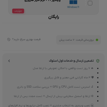
ویندوز 11 + نرم افزار ضروری
جزئیات
رایگان
قیمت بهتری سراغ دارید؟
بروزرسانی قیمت:
7 ساعت پیش
تضمین ارسال و خدمات اول استوک
🔥 7 روز تست واقعی با امکان تعویض یا ارتقا مدل
🛡 3 ماه گارانتی فنی معتبر و قابل پیگیری
🔬 استرس تست کامل CPU و GPU + بررسی سلامت SSD و باتری
⚙ ارتقا و اسمبل سفارشی پیش از ارسال + تست مجدد پس از ارتقا
💻 نصب ویندوز به انتخاب مشتری + نصب کامل درایورها و نرم افزارهای