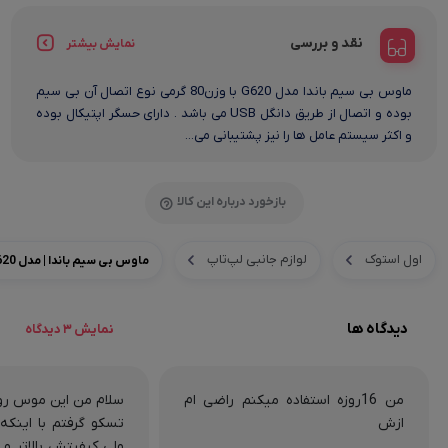
نقد و بررسی
نمایش بیشتر
ماوس بی سیم باندا مدل G620 با وزن80 گرمی نوع اتصال آن بی سیم
بوده و اتصال از طریق دانگل USB می باشد . دارای حسگر اپتیکال بوده
و اکثر سیستم عامل ها را نیز پشتیبانی می...
بازخورد درباره این کالا
اول استوک
لوازم جانبی لپ‌تاپ
ماوس بی سیم باندا | مدل G620
دیدگاه ها
نمایش 3 دیدگاه
من 16روزه استفاده میکنم راضی ام
سلام من این موس رو
ازش
تسکو گرفتم با اینکه 
ولی کیفیتش بالاتر 