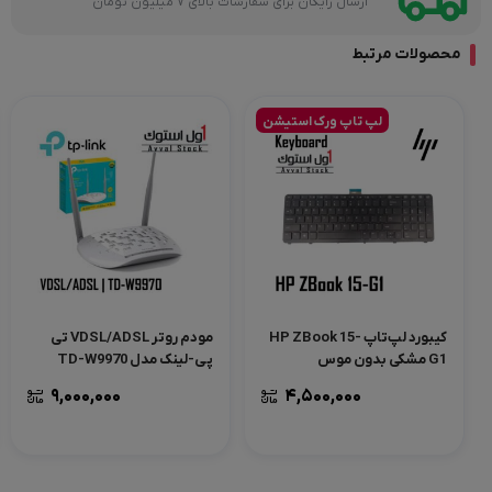
ارسال رایگان برای سفارشات بالای 7 میلیون تومان
محصولات مرتبط
لپ تاپ ورک استیشن
کیبورد لپ‌تاپ HP ZBook 15-
مودم روتر VDSL/ADSL تی
G1 مشکی بدون موس
پی-لینک مدل TD-W9970
(TrackPoint)
9,000,000
4,500,000