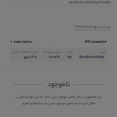
Hp EliteBook 8540p i5 Nvidia
لپ تاپ استوک HP EliteBook
مشخصات کالا
مشاهده همه
مدل
برند
سری پردازنده
اندازه صفحه نمایش
مشاه
EliteBook 8540p
Hp
Core i5
15.6 اينچ
ناموجود
این محصول در حال حاضر موجود نمی باشد، اما می توانیداعلان را
فعال کنید تا به محض موجود شدن به شما اطلاع دهیم