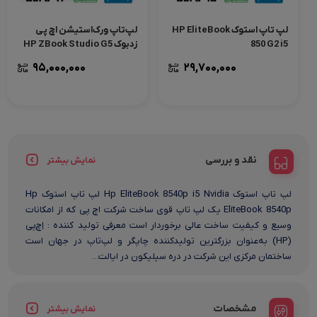
لپ تاپ استوک HP EliteBook
لپ‌تاپ ورک‌استیشن اچ پی
850 G2 i5
زدبوک HP ZBook Studio G5
95,000,000
29,700,000
نقد و بررسی
نمایش بیشتر
لپ تاپ استوک Hp EliteBook 8540p i5 Nvidia لپ تاپ استوک Hp
EliteBook 8540p یک لپ تاپ قوی ساخت شرکت اچ پی که از امکانات
وسیع و کیفیت ساخت عالی برخوردار است معرفی تولید کننده : اِچ‌پی
(HP) به‌عنوان بزرگترین تولید‌کننده چاپگر و لپ‌تاپ در جهان است
ساختمان مرکزی این شرکت در دره سیلیکون در ایالت...
مشخصات
نمایش بیشتر