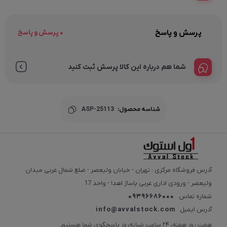
پرسش و پاسخ
0 پرسش و پاسخ
شما هم درباره این کالا پرسش ثبت کنید
شناسه محصول:
ASP-25113
آدرس فروشگاه مرکزی : تهران - خیابان ولیعصر - ضلع شمال غربی میدان
ولیعصر - ورودی اداری غربی پاساژ اهدا - واحد 17
شماره تماس
09396686000
آدرس ایمیل
info@avvalstock.com
هفت روز هفته، ۲۴ ساعت شبانه‌روز پاسخگوی شما هستیم.