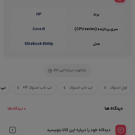
برند
HP
سری پردازنده (CPU series)
Core i5
مدل
EliteBook 8540p
بازخورد درباره این کالا
اول استوک
لپ تاپ استوک
لپ تاپ استوک HP
لپ تاپ است
دیدگاه ها
0 دیدگاه ها
دیدگاه خود را درباره این کالا بنویسید