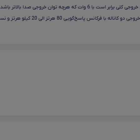
به راحتی صدای تولید شده از آن را مدیریت کند. حداکثر توان خروجی کلی برابر است با 6 وات که هرچه توان خروجی صدا بالاتر باشد
صدای تولید شده بلندتر و با کیفیت تر می باشد. این باند با خروجی دو کاناله با فرکانس پاسخ‌گویی 80 هرتز ا