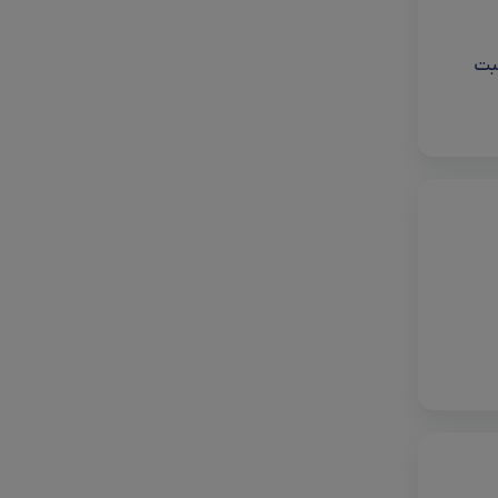
لی 20 کیلو هرتز و نسبت