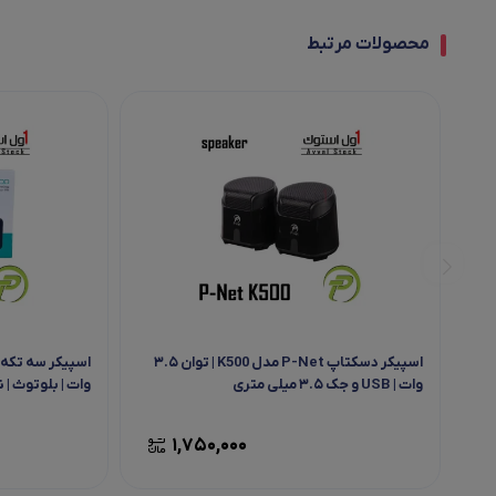
محصولات مرتبط
اسپیکر دسکتاپ P-Net مدل K500 | توان ۳.۵
وات | USB و جک ۳.۵ میلی‌ متری
وات | بلوتوث | نور 
1,750,000