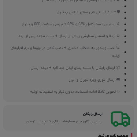
🔥 7 روز تست واقعی با امکان تعویض یا ارتقا مدل
🛡 3 ماه گارانتی فنی معتبر و قابل پیگیری
🔬 استرس تست کامل CPU و GPU + بررسی سلامت SSD و باتری
⚙ ارتقا و اسمبل سفارشی پیش از ارسال + تست مجدد پس از ارتقا
💻 نصب ویندوز به انتخاب مشتری + نصب کامل درایورها و نرم افزارهای
اولیه
📦 ارسال رایگان با بسته بندی ایمن چند لایه + بیمه ارسال
🚚 ارسال فوری ویژه تهران و البرز
✨ تحویل کاملا آماده استفاده، بدون نیاز به تنظیمات اولیه
ارسال رایگان
ارسال رایگان برای سفارشات بالای 7 میلیون تومان
محصولات مرتبط