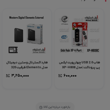
هاب USB 2.0 چهارپورت ایکس
هارد اکسترنال وسترن دیجیتال
پی پروداکت | مدل XP-H808
مدل Elements ظرفیت 320
گیگابایت استوک
3,250,000
600,000
بازخورد درباره این کالا