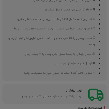
🔥 7 روز تست واقعی با امکان تعویض یا ارتقا مدل
🛡 3 ماه گارانتی فنی معتبر و قابل پیگیری
🔬 استرس تست کامل CPU و GPU + بررسی سلامت SSD و باتری
⚙ ارتقا و اسمبل سفارشی پیش از ارسال + تست مجدد پس از ارتقا
💻 نصب ویندوز به انتخاب مشتری + نصب کامل درایورها و نرم افزارهای
اولیه
📦 ارسال رایگان با بسته بندی ایمن چند لایه + بیمه ارسال
🚚 ارسال فوری ویژه تهران و البرز
✨ تحویل کاملا آماده استفاده، بدون نیاز به تنظیمات اولیه
ارسال رایگان
ارسال رایگان برای سفارشات بالای 7 میلیون تومان
محصولات مرتبط