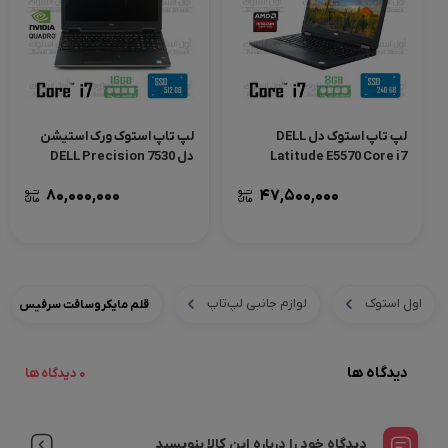
لپ تاپ استوک دل DELL
لپ تاپ استوک ورک استیشن
Latitude E5570 Core i7
دل DELL Precision 7530
Core i7 8850H Quadro
80,000,000
47,500,000
P1000
اول استوک
لوازم جانبی لپ‌تاپ
قلم مایکروسافت سرفیس
دیدگاه ها
0 دیدگاه ها
دیدگاه خود را درباره این کالا بنویسید