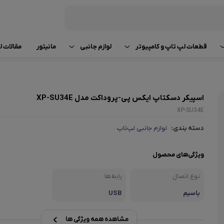
قطعات لپ تاپ و کامپیوتر
لوازم جانبی
مانیتور
مقالات 
رم لپ تاپ و کامپیوتر
کیبورد (صفحه کلید)
راهنما
لپ تاپ استوک tsu
اسپیکر دسکتاپ ایکس پی-پروداکت مدل XP-SU34E
کارت گرافیک
ماوس (موشواره)
مقایسه 
لپ تاپ استوک 
XP-SU34E
پردازنده (CPU)
اسپیکر (بلندگو)
تعمیر و
لپ تاپ Razer استوک
دسته بندی:
لوازم جانبی لپ‌تاپ
،
باتری لپ‌ تاپ
هدفون، هدست، میکروفون
اخبار و
لپ تاپ استوک ung
ویژگی‌های محصول
شارژر لپ‌ تاپ
کابل های رابط
قطعات و
لپ تاپ استوک iba
نوع اتصال
رابط‌ها
باسیم
USB
تجهیزات ذخیره سازی اطلاعات
لوازم جانبی لپ‌تاپ
مشاهده همه ویژگی ها
لوازم جانبی کامپیوتر