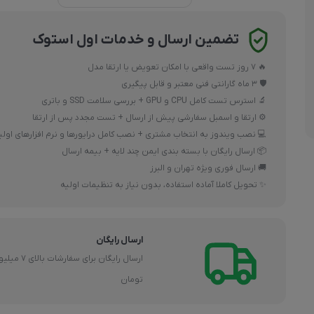
لوازم جانبی موبایل
تضمین ارسال و خدمات اول استوک
🔥 7 روز تست واقعی با امکان تعویض یا ارتقا مدل
🛡 3 ماه گارانتی فنی معتبر و قابل پیگیری
🔬 استرس تست کامل CPU و GPU + بررسی سلامت SSD و باتری
⚙ ارتقا و اسمبل سفارشی پیش از ارسال + تست مجدد پس از ارتقا
 نصب ویندوز به انتخاب مشتری + نصب کامل درایورها و نرم افزارهای اولیه
📦 ارسال رایگان با بسته بندی ایمن چند لایه + بیمه ارسال
🚚 ارسال فوری ویژه تهران و البرز
✨ تحویل کاملا آماده استفاده، بدون نیاز به تنظیمات اولیه
ارسال رایگان
ن برای سفارشات بالای 7 میلیون
تومان