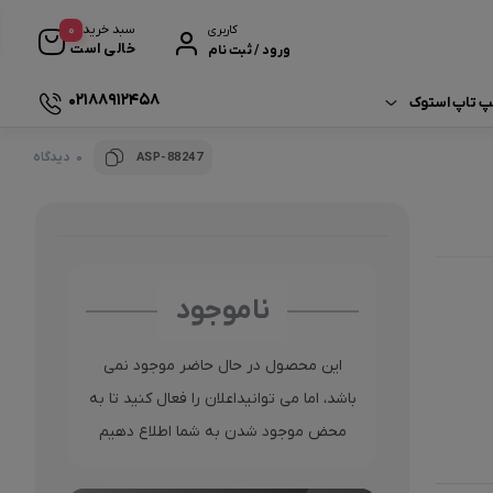
0
سبد خرید
کاربری
خالی است
ورود / ثبت نام
02188912458
لپ تاپ استوک
0 دیدگاه
ASP-88247
ی خرید لپ‌ تاپ استوک
Fuji
لپ‌ تاپ‌ ها و برند ها
MSI
 نگهداری لپ‌ تاپ
ناموجود
 ترند های فناوری
Sams
این محصول در حال حاضر موجود نمی
 ارتقا لپ‌ تاپ
Tosh
باشد، اما می توانیداعلان را فعال کنید تا به
محض موجود شدن به شما اطلاع دهیم