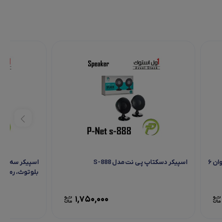
اسپیکر لپ‌ تاپی پی نت مدل P-Net X16 | توان ۶
اسپیکر دسکتاپ پی نت مدل S-888
بلوتوث، رم، ف
1,750,000