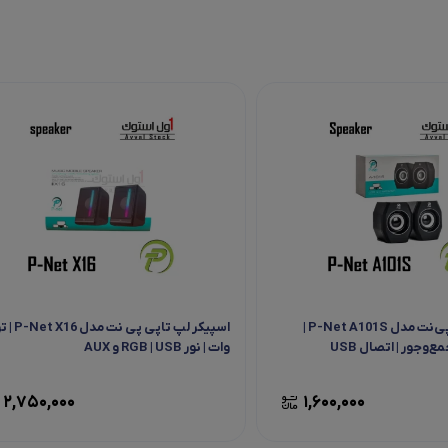
اسپیکر دو تکه پی‌نت مدل P-Net A101S |
وجور | اتصال USB
وات | نور RGB | USB و AUX
2,750,000
1,600,000