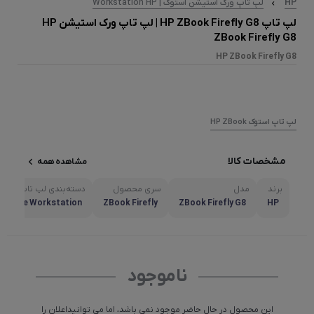
HP
لپ تاپ ورک استیشن استوک | Workstation HP
لپ تاپ HP ZBook Firefly G8 | لپ تاپ ورک استیشن HP
ZBook Firefly G8
HP ZBook Firefly G8
لپ تاپ استوک HP ZBook
مشخصات کالا
مشاهده همه
برند
مدل
سری محصول
دسته‌بندی لپ تاپ
Mobile Workstation
ZBook Firefly
ZBook Firefly G8
HP
ناموجود
این محصول در حال حاضر موجود نمی باشد، اما می توانیداعلان را