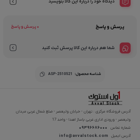
دیدگاه خود را درباره این کالا بنویسید
پرسش و پاسخ
0 پرسش و پاسخ
شما هم درباره این کالا پرسش ثبت کنید
شناسه محصول:
ASP-2510521
آدرس فروشگاه مرکزی : تهران - خیابان ولیعصر - ضلع شمال غربی میدان
ولیعصر - ورودی اداری غربی پاساژ اهدا - واحد 17
شماره تماس
09396686000
آدرس ایمیل
info@avvalstock.com